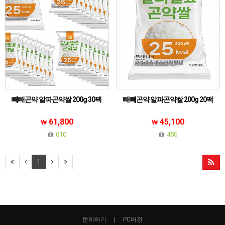
빼빼곤약 알파곤약쌀 200g 30팩
빼빼곤약 알파곤약쌀 200g 20팩
61,800
45,100
610
450
1
문의하기
PC버전