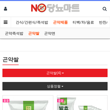
메인
간식/간편식/즉석밥
곤약제품
티백/차/음료
반찬/
곤약즉석밥
곤약쌀
곤약면
곤약쌀
곤약쌀(4)
상품정렬