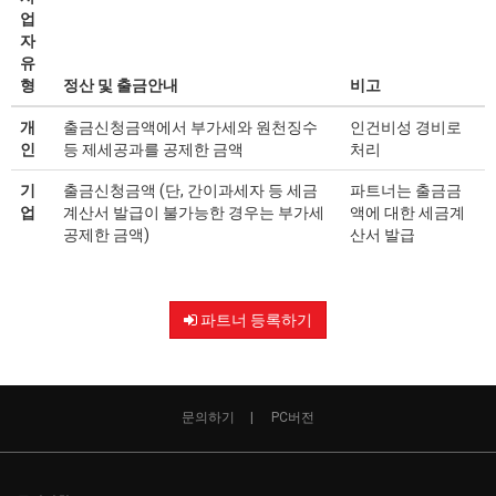
업
자
유
형
정산 및 출금안내
비고
개
출금신청금액에서 부가세와 원천징수
인건비성 경비로
인
등 제세공과를 공제한 금액
처리
기
출금신청금액 (단, 간이과세자 등 세금
파트너는 출금금
업
계산서 발급이 불가능한 경우는 부가세
액에 대한 세금계
공제한 금액)
산서 발급
파트너 등록하기
문의하기
PC버전