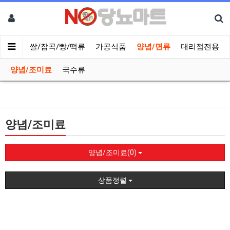
나물류
쌀/잡곡/빵/떡류
가공식품
양념/면류
대리점전용
양념/조미료
국수류
양념/조미료
양념/조미료(0)
상품정렬