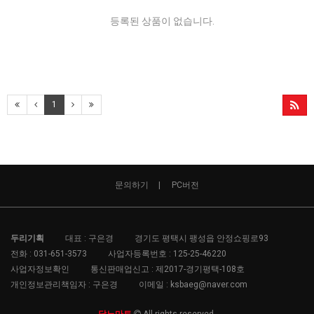
등록된 상품이 없습니다.
1
문의하기
PC버전
두리기획
대표 : 구은경
경기도 평택시 팽성읍 안정쇼핑로93
전화 :
031-651-3573
사업자등록번호 :
125-25-46220
사업자정보확인
통신판매업신고 :
제2017-경기평택-108호
개인정보관리책임자 : 구은경
이메일 :
ksbaeg@naver.com