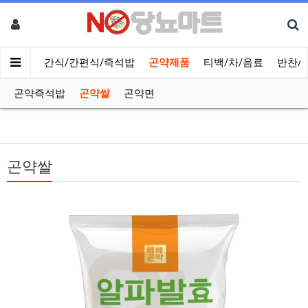
메인
간식/간편식/즉석밥
곤약제품
티백/차/음료
반찬/
곤약즉석밥
곤약쌀
곤약면
곤약쌀