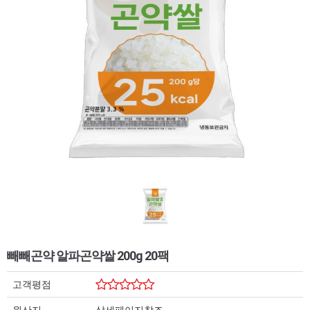
빼빼곤약 알파곤약쌀 200g 20팩
고객평점