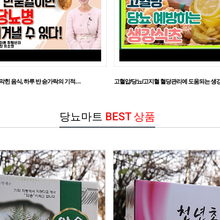
막힌 음식, 하루 반 숟가락의 기적…
고혈압/당뇨/고지혈 혈당관리에 도움되는 생강
당뇨마트
BEST 상품