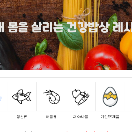
생선류
해물류
채소/나물
계랸/유제품