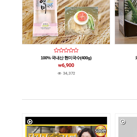
100% 국내산 현미국수(400g)
밀가루가 들어가지 않은 100%현미국수
6,900
34,372