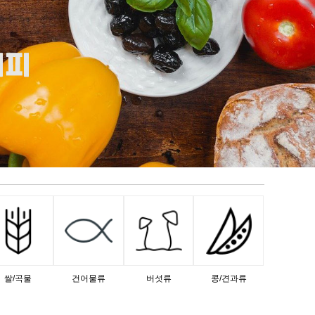
쌀/곡물
건어물류
버섯류
콩/견과류