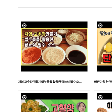
저염 고추장만들기 쌀누룩을 활용한 당뇨식 필수 소…
바쁜아침 천연