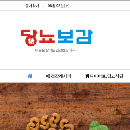
즐겨찾기
08월 08일(토)
내몸을 살리는 건강밥상 레시피
건강레시피
다이어트,당뇨식단