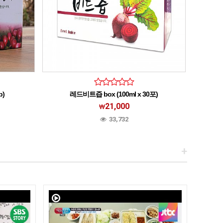
p)
레드비트즙 box (100ml x 30포)
석류
21,000
33,732
+