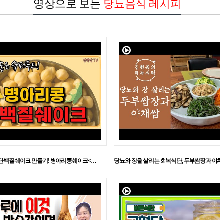
영상으로 보는
당뇨음식 레시피
단백질쉐이크 만들기! 병아리콩쉐이크<…
당뇨와 장을 살리는 회복식단, 두부쌈장과 야