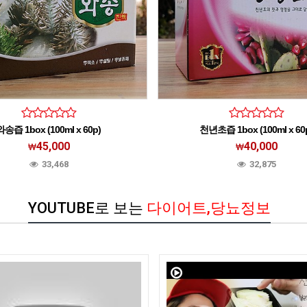
와송즙 1box (100ml x 60p)
천년초즙 1box (100ml x 60
45,000
40,000
33,468
32,875
YOUTUBE로 보는
다이어트,당뇨정보