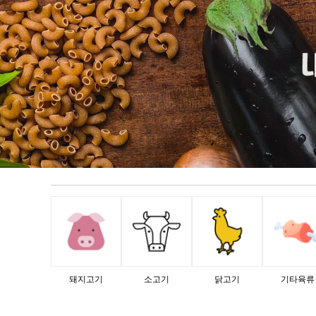
돼지고기
소고기
닭고기
기타육류