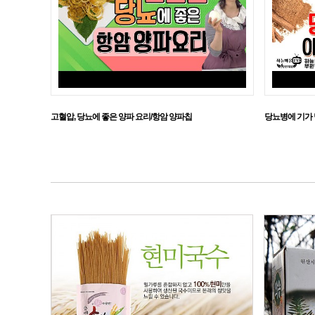
고혈압, 당뇨에 좋은 양파 요리/항암 양파칩
당뇨병에 기가 