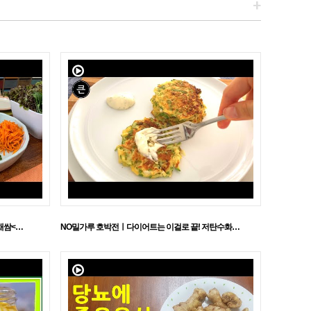
+
채쌈<…
NO밀가루 호박전ㅣ다이어트는 이걸로 끝! 저탄수화…