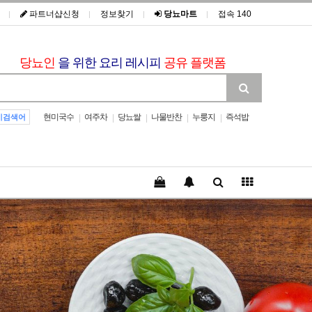
파트너샵신청
정보찾기
당뇨마트
접속 140
당뇨인
을 위한 요리 레시피
공유 플랫폼
현미국수
여주차
당뇨쌀
나물반찬
누룽지
즉석밥
|
|
|
|
|
기검색어