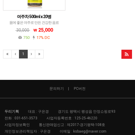
여주차 500ml x 20병
몸에 좋은 여주로 만든 건강한 음료
25,000
30,000
750
17% DC
1
문의하기
PC버전
두리기획
대표 : 구은경
경기도 평택시 팽성읍 안정쇼핑로93
전화 :
031-651-3573
사업자등록번호 :
125-25-46220
사업자정보확인
통신판매업신고 :
제2017-경기평택-108호
개인정보관리책임자 : 구은경
이메일 :
ksbaeg@naver.com