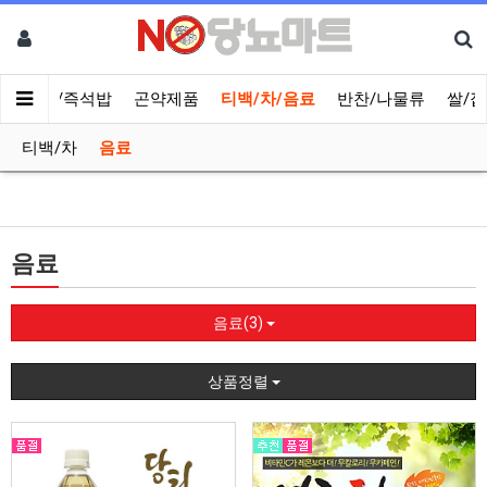
/간편식/즉석밥
곤약제품
티백/차/음료
반찬/나물류
쌀/잡
티백/차
음료
음료
음료(3)
상품정렬