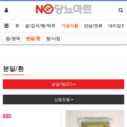
반찬/나물류
쌀/잡곡/빵/떡류
가공식품
양념/면류
대리점전
즙/원액
분말/환
잼/시럽
분말/환
분말/환(21)
상품정렬