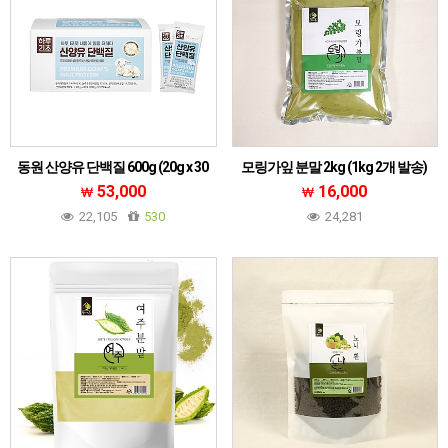
동원 산양유 단백질 600g (20g x 30
모링가잎 분말 2kg (1kg 2개 발송)
포)프리미엄 산양분말 하루 한포
53,000
16,000
22,105
530
24,281