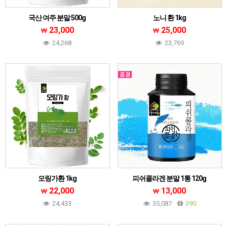
국산 여주 분말 500g
노니 환 1kg
23,000
25,000
24,268
23,769
모링가환 1kg
피쉬콜라겐 분말 1통 120g
22,000
13,000
24,433
35,087
390