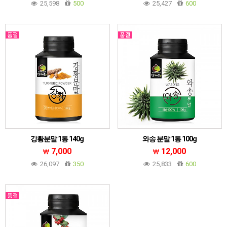
25,598
500
25,427
600
강황분말 1통 140g
와송 분말 1통 100g
7,000
12,000
26,097
350
25,833
600