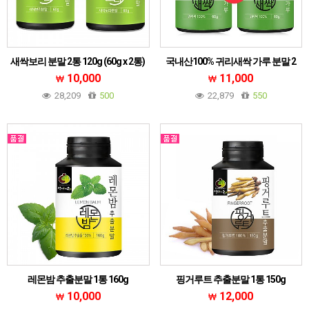
새싹보리 분말 2통 120g (60g x 2통)
국내산100% 귀리새싹 가루 분말 2
통 120g (60g x 2통)
10,000
11,000
28,209
500
22,879
550
레몬밤 추출분말 1통 160g
핑거루트 추출분말 1통 150g
10,000
12,000