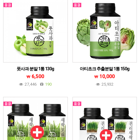
풋사과 분말 1통 130g
아티초크 추출분말 1통 150g
6,500
10,000
27,446
190
25,932