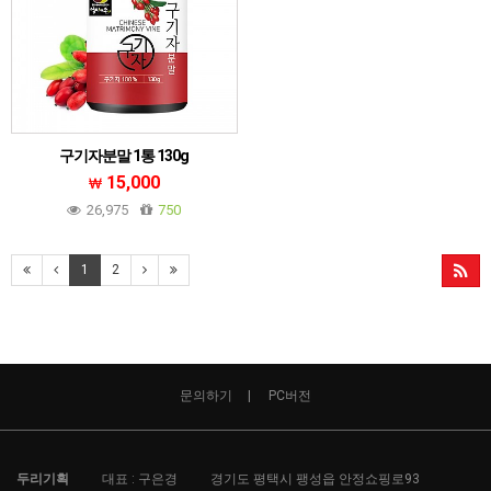
구기자분말 1통 130g
15,000
26,975
750
1
2
문의하기
PC버전
두리기획
대표 : 구은경
경기도 평택시 팽성읍 안정쇼핑로93