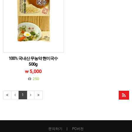
100% 국내산 무농약 현미국수
500g
국내산 무농약 현미 100% 현미국수, 글루
5,000
텐프리
250
1
문의하기
PC버전