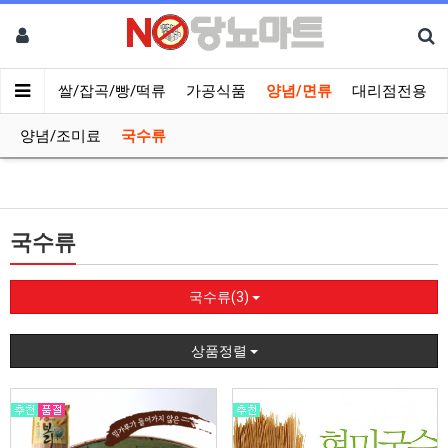
나물류
쌀/잡곡/빵/떡류
가공식품
양념/면류
대리점전용
양념/조미료
국수류
국수류
국수류(3)
상품정렬